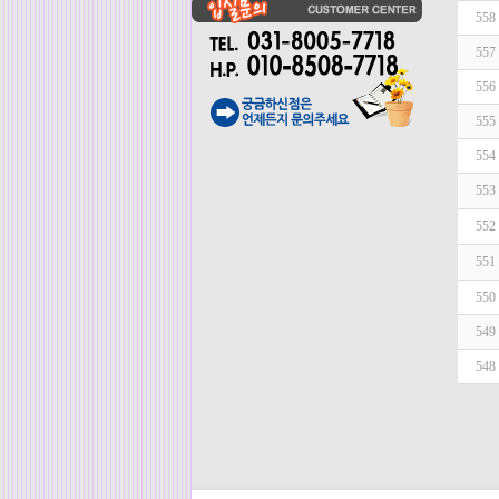
558
557
556
555
554
553
552
551
550
549
548