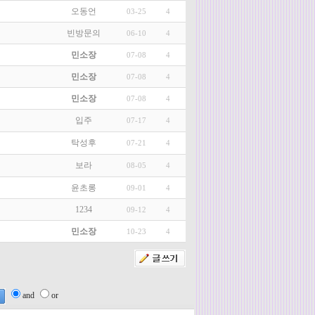
오동언
03-25
4
빈방문의
06-10
4
민소장
07-08
4
민소장
07-08
4
민소장
07-08
4
입주
07-17
4
탁성후
07-21
4
보라
08-05
4
윤초롱
09-01
4
1234
09-12
4
민소장
10-23
4
and
or