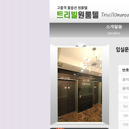
소개말씀
introduce
번호
공지
공지
562
561
560
559