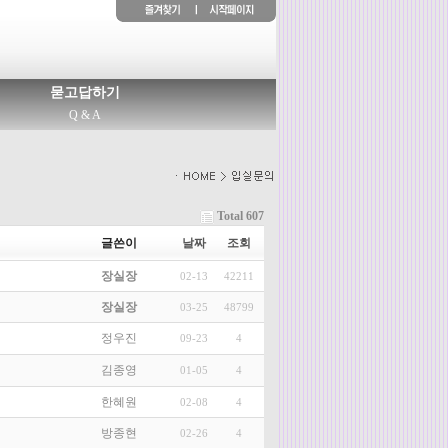
묻고답하기
Q & A
Total 607
글쓴이
날짜
조회
장실장
02-13
42211
장실장
03-25
48799
정우진
09-23
4
김종영
01-05
4
한혜원
02-08
4
방종현
02-26
4