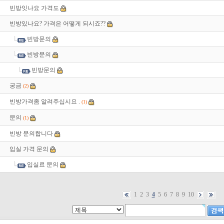
빈방잇나요 가격도
빈방있나요? 가격은 어떻게 되시죠??
빈방문의
빈방문의
빈방문의
궁금
(2)
빈방가격좀 알려주십시요 .
(1)
문의
(1)
빈방 문의합니다
입실 가격 문의
입실료 문의
1
2
3
4
5
6
7
8
9
10